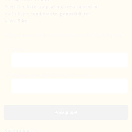
Suvi filter:
filter za prašinu, kesa za prašinu
Vlažni filter:
sundjerasto-penasti filter
Masa:
9 kg
Za cenu proizvoda molimo Vas da popunite sledeća polja:
Email
Ime proizvoda (upišite ime proizvoda)
Kategorija:
Alati