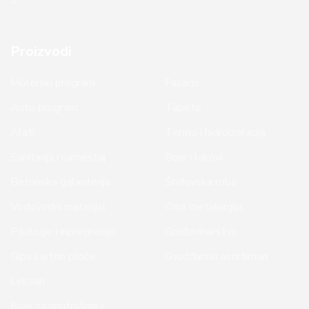
Proizvodi
Molerski program
Fasade
Auto program
Tapete
Alati
Termo i hidroizolacija
Sanitarija i nameštaj
Boje i lakovi
Betonska galanterija
Šrafovska roba
Vodovodni materijal
Crna metalurgija
Podloge i inpregnacije
Građevinarstvo
Gips karton ploče
Gvožđarski asortiman
Leksan
Boje za unutrašnje i