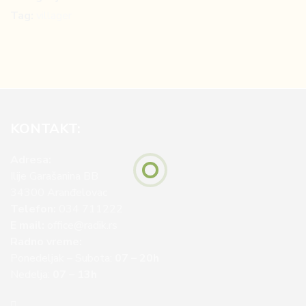
Tag:
villager
KONTAKT:
Adresa:
Ilije Garašanina BB
34300 Aranđelovac
Telefon:
034 711222
E mail:
office@radik.rs
Radno vreme:
Ponedeljak – Subota:
07 – 20h
Nedelja:
07 – 13h