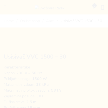
0
Gvožđara
Radik
Home
Online shop
Alati
Usisivač VVC 1500 – 30
Usisivač VVC 1500 – 30
Karakteristike:
Napon:
230 V ~ 50 Hz
Priključna snaga:
1500 W
Maksimalni vakum:
18 kPa
Maksimalni protok vazduha:
58 l/s
Zapremina posude:
30 l
Dužina creva:
2.5 m
Prečnik creva:
35 mm