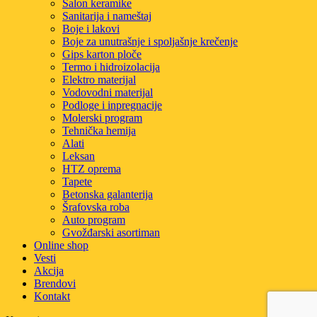
Salon keramike
Sanitarija i nameštaj
Boje i lakovi
Boje za unutrašnje i spoljašnje krečenje
Gips karton ploče
Termo i hidroizolacija
Elektro materijal
Vodovodni materijal
Podloge i inpregnacije
Molerski program
Tehnička hemija
Alati
Leksan
HTZ oprema
Tapete
Betonska galanterija
Šrafovska roba
Auto program
Gvožđarski asortiman
Online shop
Vesti
Akcija
Brendovi
Kontakt