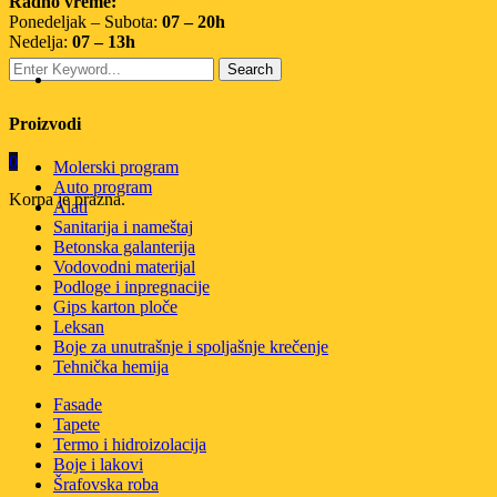
Radno vreme:
Ponedeljak – Subota:
07 – 20h
Nedelja:
07 – 13h
Proizvodi
0
Molerski program
Auto program
Korpa je prazna.
Alati
Sanitarija i nameštaj
Betonska galanterija
Vodovodni materijal
Podloge i inpregnacije
Gips karton ploče
Leksan
Boje za unutrašnje i spoljašnje krečenje
Tehnička hemija
Fasade
Tapete
Termo i hidroizolacija
Boje i lakovi
Šrafovska roba