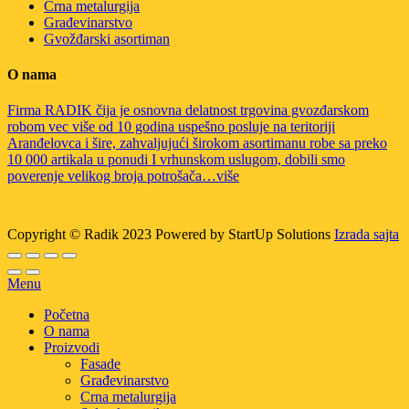
Crna metalurgija
Građevinarstvo
Gvožđarski asortiman
O nama
Firma RADIK čija je osnovna delatnost trgovina gvozđarskom
robom vec više od 10 godina uspešno posluje na teritoriji
Aranđelovca i šire, zahvaljujući širokom asortimanu robe sa preko
10 000 artikala u ponudi I vrhunskom uslugom, dobili smo
poverenje velikog broja potrošača…više
Copyright © Radik 2023 Powered by StartUp Solutions
Izrada sajta
Menu
Početna
O nama
Proizvodi
Fasade
Građevinarstvo
Crna metalurgija