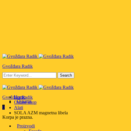
Gvožđara Radik
Početna
Home
Gvožđara Radik
O nama
Online shop
0
Alati
SOLA AZM magnetna libela
Korpa je prazna.
Proizvodi