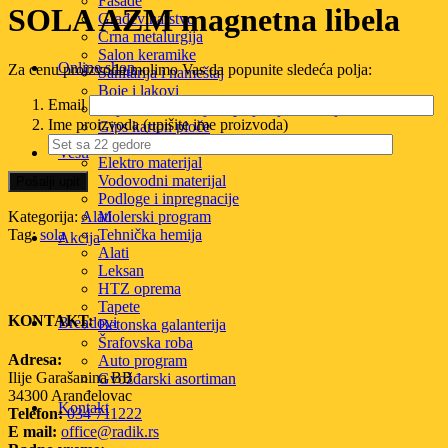
Fasade
SOLA AZM magnetna libela
Građevinarstvo
Crna metalurgija
Salon keramike
Online shop
Za cenu proizvoda molimo Vas da popunite sledeća polja:
Sanitarija i nameštaj
Boje i lakovi
Email
Boje za unutrašnje i spoljašnje krečenje
Ime proizvoda (upišite ime proizvoda)
Gips karton ploče
Termo i hidroizolacija
Vesti
Elektro materijal
Vodovodni materijal
Podloge i inpregnacije
Molerski program
Kategorija:
Alati
Tehnička hemija
Tag:
sola
Akcija
Alati
Leksan
HTZ oprema
Tapete
KONTAKT:
Brendovi
Betonska galanterija
Šrafovska roba
Adresa:
Auto program
Ilije Garašanina BB
Gvožđarski asortiman
34300 Aranđelovac
Kontakt
Telefon:
034 711222
E mail:
office@radik.rs