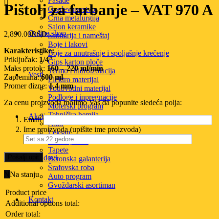
Fasade
Pištolj za farbanje – VAT 970 A
Građevinarstvo
Crna metalurgija
Salon keramike
Online shop
2,890.00
RSD
Sanitarija i nameštaj
Boje i lakovi
Karakteristike:
Boje za unutrašnje i spoljašnje krečenje
Priključak:
1/4″
Gips karton ploče
Maks protok:
160 – 220 ml/min
Termo i hidroizolacija
Vesti
Zapremina:
600 ml
Elektro materijal
Promer dizne:
1.4 mm
Vodovodni materijal
Podloge i inpregnacije
Za cenu proizvoda molimo Vas da popunite sledeća polja:
Molerski program
Tehnička hemija
Akcija
Email
Alati
Ime proizvoda (upišite ime proizvoda)
Leksan
HTZ oprema
Tapete
Brendovi
Betonska galanterija
Šrafovska roba
Na stanju
Auto program
Gvožđarski asortiman
Product price
Kontakt
Additional options total:
Order total: