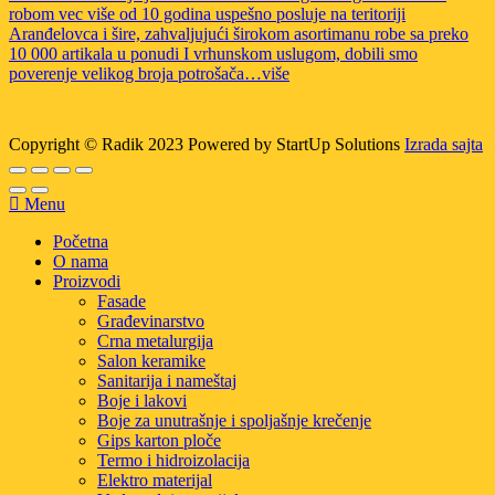
robom vec više od 10 godina uspešno posluje na teritoriji
Aranđelovca i šire, zahvaljujući širokom asortimanu robe sa preko
10 000 artikala u ponudi I vrhunskom uslugom, dobili smo
poverenje velikog broja potrošača…više
Copyright © Radik 2023 Powered by StartUp Solutions
Izrada sajta
Menu
Početna
O nama
Proizvodi
Fasade
Građevinarstvo
Crna metalurgija
Salon keramike
Sanitarija i nameštaj
Boje i lakovi
Boje za unutrašnje i spoljašnje krečenje
Gips karton ploče
Termo i hidroizolacija
Elektro materijal