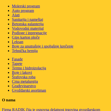
Molerski program
Auto program
Alati
Sanitarija i nameštaj
Betonska galanterija
Vodovodni materijal
Podloge i inpregnacije
Gips karton ploče
Leksan
Boje za unutrašnje i spoljašnje krečenje
Tehnička hemija
Fasade
Tapete
Termo i hidroizolacija
Boje i lakovi
Šrafovska roba
Crna metalurgija
Građevinarstvo
Gvožđarski asortiman
O nama
Firma RADIK čija je osnovna delatnost trgovina gvozđarskom