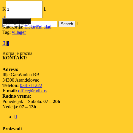
Količina
Dodaj u korpu
Kategorija:
Električni alati
Tag:
villager
0
Korpa je prazna.
KONTAKT:
Adresa:
Ilije Garašanina BB
34300 Aranđelovac
Telefon:
034 711222
E mail:
office@radik.rs
Radno vreme:
Ponedeljak – Subota:
07 – 20h
Nedelja:
07 – 13h
Proizvodi