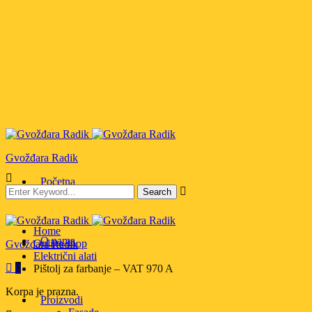
Gvožđara Radik
Početna
Home
O nama
Online shop
Gvožđara Radik
Električni alati
0
Pištolj za farbanje – VAT 970 A
Korpa je prazna.
Proizvodi