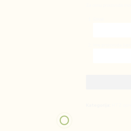
Za cenu proizvoda mol
Email
Ime proizvoda (upi
Kategorija:
HTZ opr