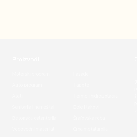
Proizvodi
Molerski program
Fasade
F
g
Auto program
Tapete
p
Alati
Termo i hidroizolacija
š
p
Sanitarija i nameštaj
Boje i lakovi
v
Betonska galanterija
Šrafovska roba
Vodovodni materijal
Crna metalurgija