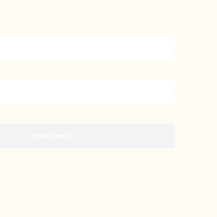
imo Vas da popunite sledeća polja:
šite ime proizvoda)
ema