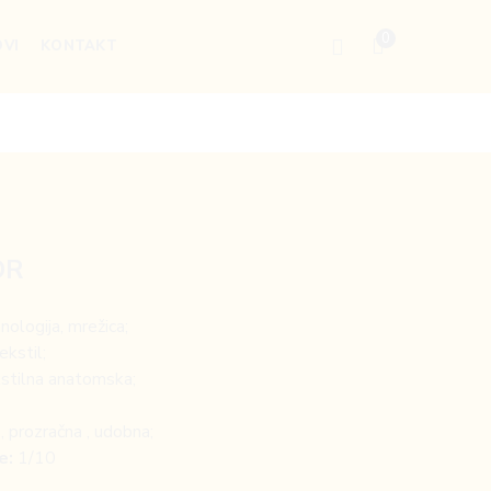
0
VI
KONTAKT
OR
nologija, mrežica;
ekstil;
stilna anatomska;
, prozračna , udobna;
e:
1/10