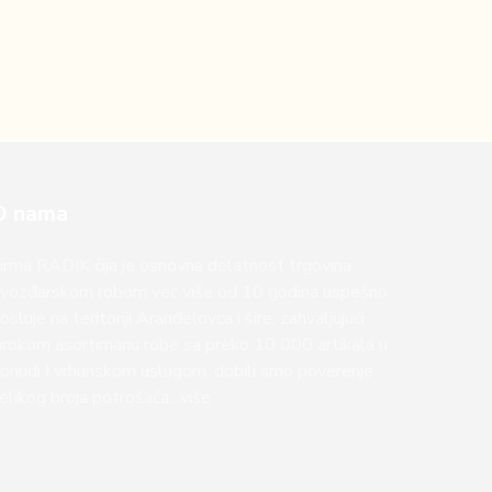
O nama
irma RADIK čija je osnovna delatnost trgovina
vozđarskom robom vec više od 10 godina uspešno
osluje na teritoriji Aranđelovca i šire, zahvaljujući
irokom asortimanu robe sa preko 10 000 artikala u
onudi I vrhunskom uslugom, dobili smo poverenje
elikog broja potrošača…više