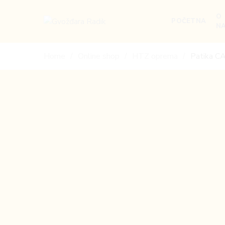
O
POČETNA
N
Gvožđara
Radik
Home
Online shop
HTZ oprema
Patika 