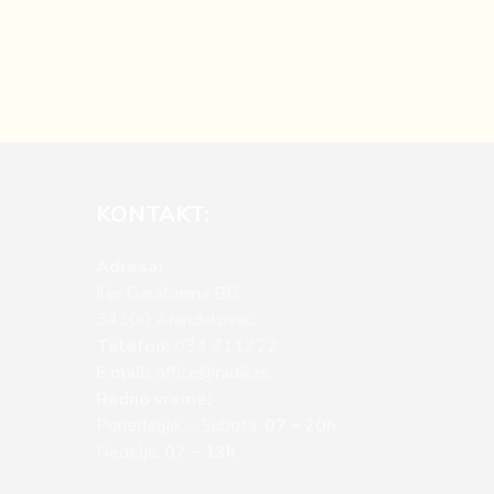
KONTAKT:
Adresa:
Ilije Garašanina BB
34300 Aranđelovac
Telefon:
034 711222
E mail:
office@radik.rs
Radno vreme:
Ponedeljak – Subota:
07 – 20h
Nedelja:
07 – 13h