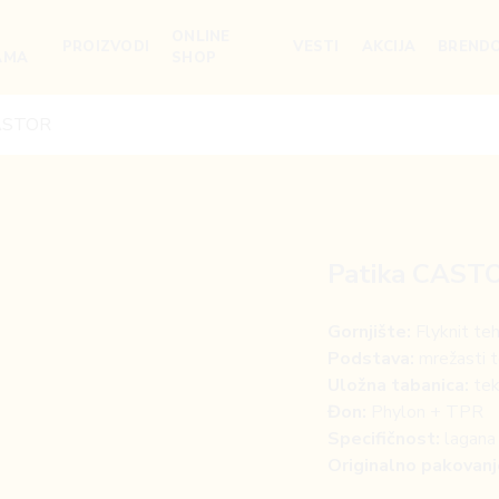
ONLINE
PROIZVODI
VESTI
AKCIJA
BRENDO
AMA
SHOP
CASTOR
Patika CAST
Gornjište:
Flyknit teh
Podstava:
mrežasti t
Uložna tabanica:
tek
Đon:
Phylon + TPR
Specifičnost:
lagana 
Originalno pakovanj