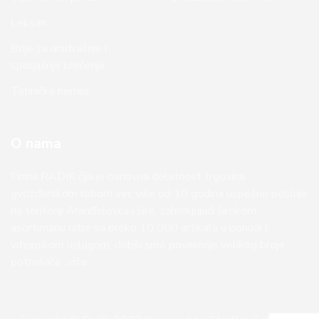
Leksan
Boje za unutrašnje i
spoljašnje krečenje
Tehnička hemija
O nama
Firma RADIK čija je osnovna delatnost trgovina
gvozđarskom robom vec više od 10 godina uspešno posluje
na teritoriji Aranđelovca i šire, zahvaljujući širokom
asortimanu robe sa preko 10 000 artikala u ponudi I
vrhunskom uslugom, dobili smo poverenje velikog broja
potrošača…više