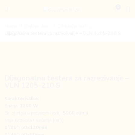
0
Gvožđara
Radik
Home
Online shop
Električni alati
Dijagonalna testera za razrezivanje – VLN 1205-210 S
Dijagonalna testera za razrezivanje –
VLN 1205-210 S
Karakteristike:
Snaga:
1200 W
Br. obrtaja u praznom hodu:
5000 o/min
Max kapacitet sečenja (mm):
0°/90°: 60x120mm
0°/45°: 60x80mm