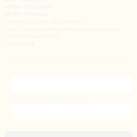
45°/90°: 35x120mm
45°/45°: 35x80mm
Prečnik lista testere:
210/25.4 mm
Laser za precizno sečenje, podešavanje nagiba sečenja,
podešavanje ugla sečenja
Težina:
10 kg
Za cenu proizvoda molimo Vas da popunite sledeća polja:
Email
Ime proizvoda (upišite ime proizvoda)