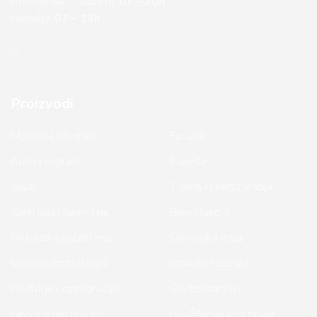
Ponedeljak – Subota:
07 – 20h
Nedelja:
07 – 13h
Proizvodi
Molerski program
Fasade
Auto program
Tapete
Alati
Termo i hidroizolacija
Sanitarija i nameštaj
Boje i lakovi
Betonska galanterija
Šrafovska roba
Vodovodni materijal
Crna metalurgija
Podloge i inpregnacije
Građevinarstvo
Gips karton ploče
Gvožđarski asortiman