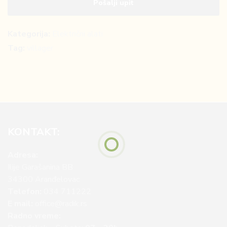
Kategorija:
Električni alati
Tag:
villager
KONTAKT:
Adresa:
Ilije Garašanina BB
34300 Aranđelovac
Telefon:
034 711222
E mail:
office@radik.rs
Radno vreme: