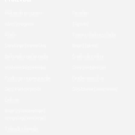
Molerski program
Fasade
Auto program
Tapete
Alati
Termo i hidroizolacija
Sanitarija i nameštaj
Boje i lakovi
Betonska galanterija
Šrafovska roba
Vodovodni materijal
Crna metalurgija
Podloge i inpregnacije
Građevinarstvo
Gips karton ploče
Gvožđarski asortiman
Leksan
Boje za unutrašnje i
spoljašnje krečenje
Tehnička hemija