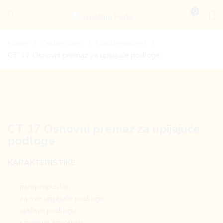
0
Gvožđara
Radik
Home
Online shop
Uncategorized
CT 17 Osnovni premaz za upijajuće podloge
CT 17 Osnovni premaz za upijajuće
podloge
KARAKTERISTIKE
paropropustan
za sve upijajuće podloge
ojačava podlogu
smanjuje apsorpciju