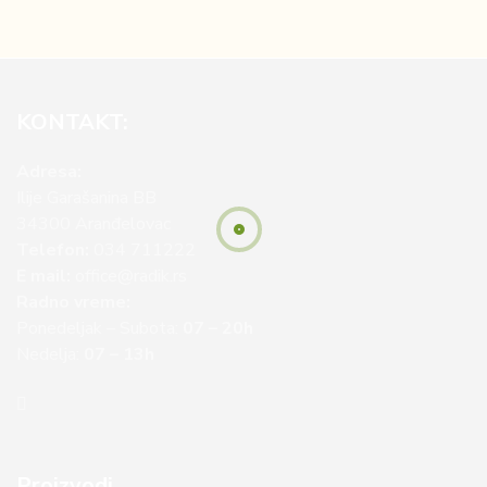
KONTAKT:
Adresa:
Ilije Garašanina BB
34300 Aranđelovac
Telefon:
034 711222
E mail:
office@radik.rs
Radno vreme:
Ponedeljak – Subota:
07 – 20h
Nedelja:
07 – 13h
Proizvodi